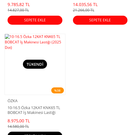
9.785,82 TL
14.035,56 TL
14.827,00 TL
21.266,00 TL
SEPETE EKLE
SEPETE EKLE
TÜKENDİ
%38
ÖZKA
10-16.5 Özka 12KAT KNK65 TL
BOBCAT İş Makinesi Lastiği
(2025 Dot)
8.975,00 TL
14.580,00 TL