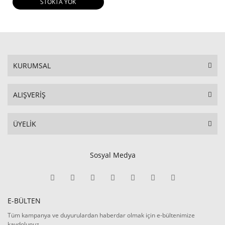
STOKTA YOK
KURUMSAL
ALIŞVERİŞ
ÜYELİK
Sosyal Medya
E-BÜLTEN
Tüm kampanya ve duyurulardan haberdar olmak için e-bültenimize
kaydolunuz.