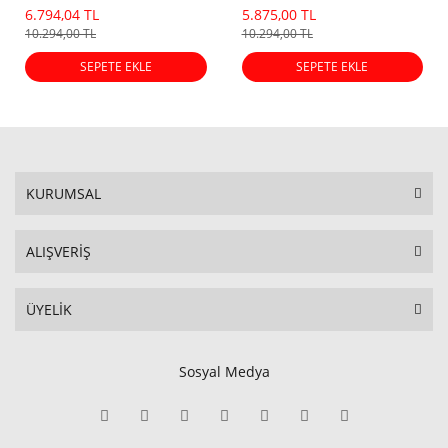
Lastiği (2026 Dot)
(2026 Dot)
6.794,04 TL
5.875,00 TL
10.294,00 TL
10.294,00 TL
SEPETE EKLE
SEPETE EKLE
KURUMSAL
ALIŞVERİŞ
ÜYELİK
Sosyal Medya