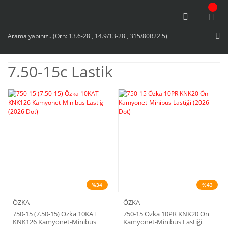
7.50-15c Lastik
%34
%43
ÖZKA
ÖZKA
750-15 (7.50-15) Özka 10KAT
750-15 Özka 10PR KNK20 Ön
KNK126 Kamyonet-Minibüs
Kamyonet-Minibüs Lastiği