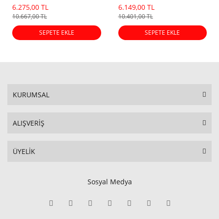
Lastiği (2026 Dot)
Lastiği (2026 Dot)
6.275,00 TL
6.149,00 TL
10.667,00 TL
10.401,00 TL
SEPETE EKLE
SEPETE EKLE
KURUMSAL
ALIŞVERİŞ
ÜYELİK
Sosyal Medya