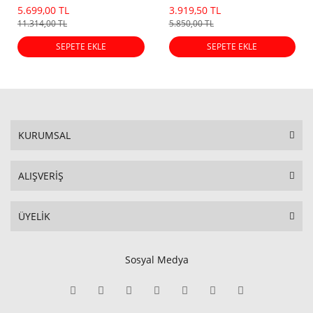
(Eski Dot)
5.699,00 TL
3.919,50 TL
11.314,00 TL
5.850,00 TL
SEPETE EKLE
SEPETE EKLE
KURUMSAL
ALIŞVERİŞ
ÜYELİK
Sosyal Medya