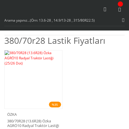
380/70r28 Lastik Fiyatları
%35
ÖZKA
380/70R28 (13.6R28) Özka
AGRÖ10 Radyal Traktör Lastiği