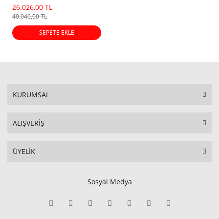
(25/26 Dot)
26.026,00 TL
40.040,00 TL
SEPETE EKLE
KURUMSAL
ALIŞVERİŞ
ÜYELİK
Sosyal Medya