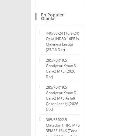
En Populer
Olanlar
440/80-24 (16.9-24)
Özka IND80 16PR İş
Makinesi Lastiği
(25/26 Dot)
285/70R19.5
Goodyear Kmax S
Gen-2 M+S (2026
Dot)
285/70R19.5
Goodyear Kmax D
Gen-2 M+S Asfalt
Çeker Lastiği (2026
Dot)
385/65R22.5
Matador T HR5 M+S
3PMSF 164K (Tonaj