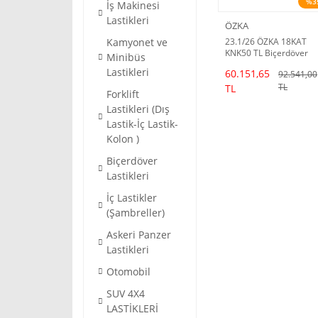
%3
İş Makinesi
Lastikleri
ÖZKA
Kamyonet ve
23.1/26 ÖZKA 18KAT
KNK50 TL Biçerdöver
Minibüs
Lastiği (25/26 Dot)
Lastikleri
60.151,65
92.541,00
TL
TL
Forklift
Lastikleri (Dış
Lastik-İç Lastik-
Kolon )
Biçerdöver
Lastikleri
İç Lastikler
(Şambreller)
Askeri Panzer
Lastikleri
Otomobil
SUV 4X4
LASTİKLERİ