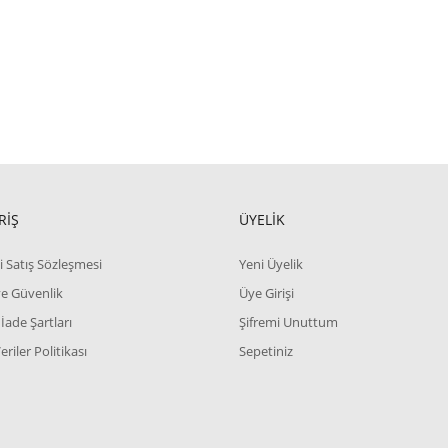
RİŞ
ÜYELİK
i Satış Sözleşmesi
Yeni Üyelik
 ve Güvenlik
Üye Girişi
 İade Şartları
Şifremi Unuttum
Veriler Politikası
Sepetiniz