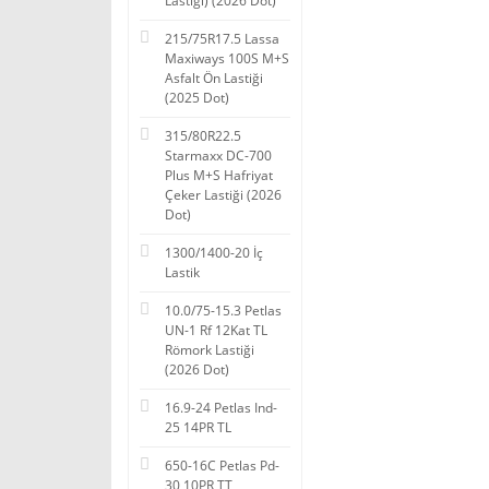
Lastiği) (2026 Dot)
215/75R17.5 Lassa
Maxiways 100S M+S
Asfalt Ön Lastiği
(2025 Dot)
315/80R22.5
Starmaxx DC-700
Plus M+S Hafriyat
Çeker Lastiği (2026
Dot)
1300/1400-20 İç
Lastik
10.0/75-15.3 Petlas
UN-1 Rf 12Kat TL
Römork Lastiği
(2026 Dot)
16.9-24 Petlas Ind-
25 14PR TL
650-16C Petlas Pd-
30 10PR TT