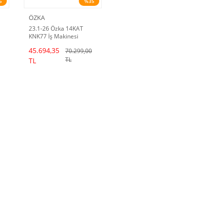
5
%35
ÖZKA
23.1-26 Özka 14KAT
KNK77 İş Makinesi
Lastiği
45.694,35
70.299,00
TL
TL