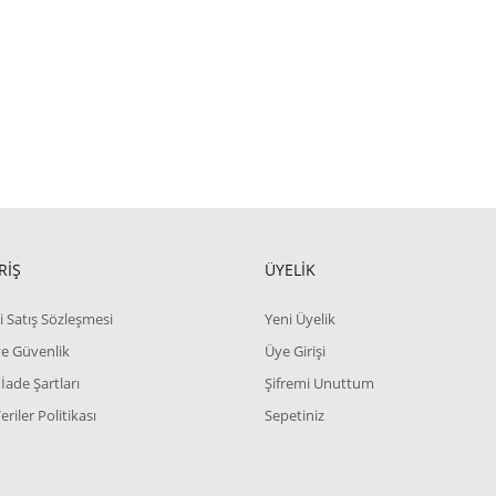
RİŞ
ÜYELİK
i Satış Sözleşmesi
Yeni Üyelik
 ve Güvenlik
Üye Girişi
 İade Şartları
Şifremi Unuttum
Veriler Politikası
Sepetiniz