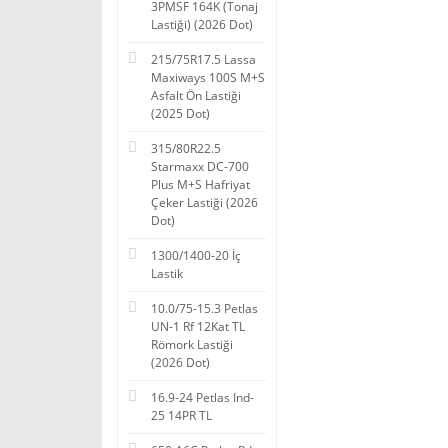
3PMSF 164K (Tonaj
Lastiği) (2026 Dot)
215/75R17.5 Lassa
Maxiways 100S M+S
Asfalt Ön Lastiği
(2025 Dot)
315/80R22.5
Starmaxx DC-700
Plus M+S Hafriyat
Çeker Lastiği (2026
Dot)
1300/1400-20 İç
Lastik
10.0/75-15.3 Petlas
UN-1 Rf 12Kat TL
Römork Lastiği
(2026 Dot)
16.9-24 Petlas Ind-
25 14PR TL