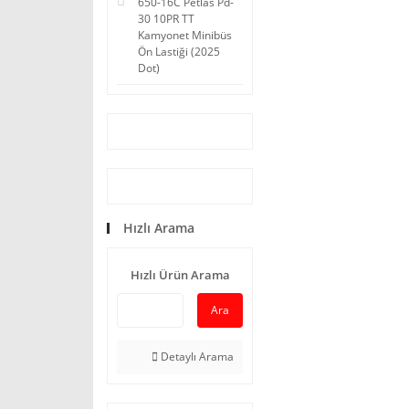
650-16C Petlas Pd-
30 10PR TT
Kamyonet Minibüs
Ön Lastiği (2025
Dot)
Hızlı Arama
Hızlı Ürün Arama
Ara
Detaylı Arama