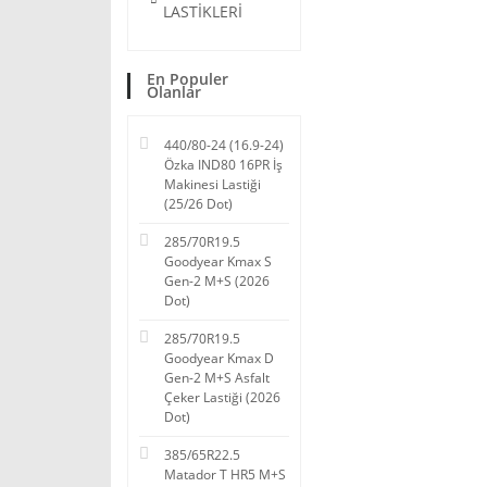
LASTİKLERİ
En Populer
Olanlar
440/80-24 (16.9-24)
Özka IND80 16PR İş
Makinesi Lastiği
(25/26 Dot)
285/70R19.5
Goodyear Kmax S
Gen-2 M+S (2026
Dot)
285/70R19.5
Goodyear Kmax D
Gen-2 M+S Asfalt
Çeker Lastiği (2026
Dot)
385/65R22.5
Matador T HR5 M+S