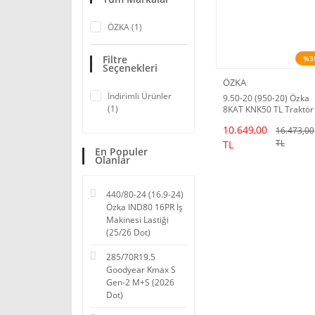
ÖZKA (1)
Filtre
%3
Seçenekleri
ÖZKA
İndirimli Ürünler
9.50-20 (950-20) Özka
(1)
8KAT KNK50 TL Traktör
Ön Lastiği (2024 Dot)
10.649,00
16.473,00
TL
TL
En Populer
Olanlar
440/80-24 (16.9-24)
Özka IND80 16PR İş
Makinesi Lastiği
(25/26 Dot)
285/70R19.5
Goodyear Kmax S
Gen-2 M+S (2026
Dot)