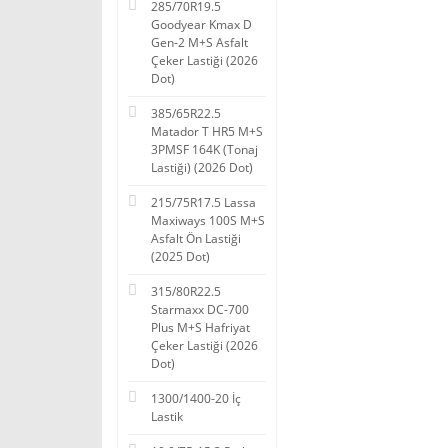
285/70R19.5
Goodyear Kmax D
Gen-2 M+S Asfalt
Çeker Lastiği (2026
Dot)
385/65R22.5
Matador T HR5 M+S
3PMSF 164K (Tonaj
Lastiği) (2026 Dot)
215/75R17.5 Lassa
Maxiways 100S M+S
Asfalt Ön Lastiği
(2025 Dot)
315/80R22.5
Starmaxx DC-700
Plus M+S Hafriyat
Çeker Lastiği (2026
Dot)
1300/1400-20 İç
Lastik