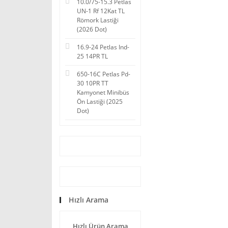
10.0/75-15.3 Petlas
UN-1 Rf 12Kat TL
Römork Lastiği
(2026 Dot)
16.9-24 Petlas Ind-
25 14PR TL
650-16C Petlas Pd-
30 10PR TT
Kamyonet Minibüs
Ön Lastiği (2025
Dot)
Hızlı Arama
Hızlı Ürün Arama