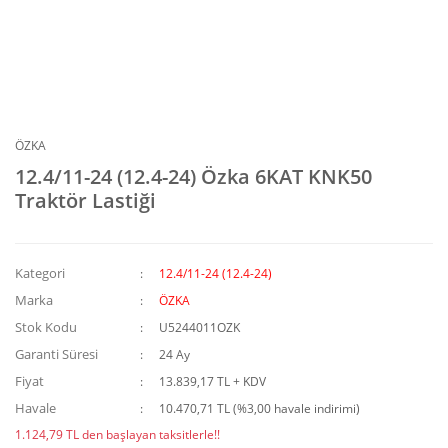
ÖZKA
12.4/11-24 (12.4-24) Özka 6KAT KNK50
Traktör Lastiği
Kategori
12.4/11-24 (12.4-24)
Marka
ÖZKA
Stok Kodu
U5244011OZK
Garanti Süresi
24 Ay
Fiyat
13.839,17 TL + KDV
Havale
10.470,71 TL (%3,00 havale indirimi)
1.124,79 TL den başlayan taksitlerle!!