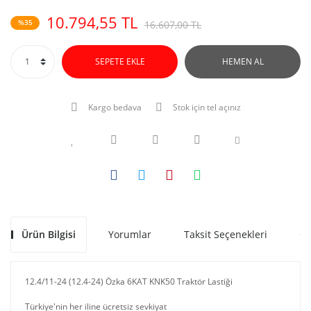
10.794,55 TL
%35
16.607,00 TL
SEPETE EKLE
HEMEN AL
Kargo bedava
Stok için tel açınız
Ürün Bilgisi
Yorumlar
Taksit Seçenekleri
Ön
12.4/11-24 (12.4-24) Özka 6KAT KNK50 Traktör Lastiği
Türkiye'nin her iline ücretsiz sevkiyat