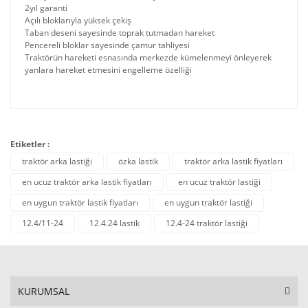
2yıl garanti
Açılı bloklarıyla yüksek çekiş
Taban deseni sayesinde toprak tutmadan hareket
Pencereli bloklar sayesinde çamur tahliyesi
Traktörün hareketi esnasında merkezde kümelenmeyi önleyerek
yanlara hareket etmesini engelleme özelliği
Etiketler :
traktör arka lastiği
özka lastik
traktör arka lastik fiyatları
en ucuz traktör arka lastik fiyatları
en ucuz traktör lastiği
en uygun traktör lastik fiyatları
en uygun traktör lastiği
12.4/11-24
12.4.24 lastik
12.4-24 traktör lastiği
KURUMSAL