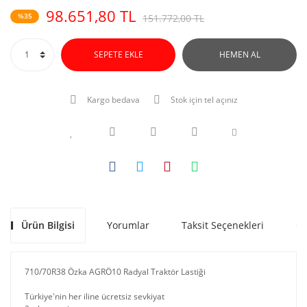
98.651,80 TL
%35
151.772,00 TL
SEPETE EKLE
HEMEN AL
Kargo bedava
Stok için tel açınız
Ürün Bilgisi
Yorumlar
Taksit Seçenekleri
Ön
710/70R38 Özka AGRÖ10 Radyal Traktör Lastiği
Türkiye'nin her iline ücretsiz sevkiyat