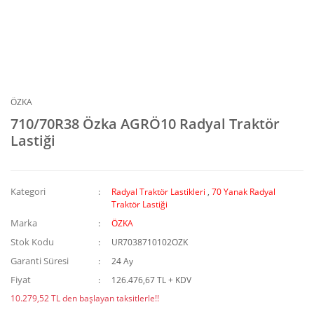
ÖZKA
710/70R38 Özka AGRÖ10 Radyal Traktör
Lastiği
Kategori
Radyal Traktör Lastikleri
,
70 Yanak Radyal
Traktör Lastiği
Marka
ÖZKA
Stok Kodu
UR7038710102OZK
Garanti Süresi
24 Ay
Fiyat
126.476,67 TL + KDV
10.279,52 TL den başlayan taksitlerle!!