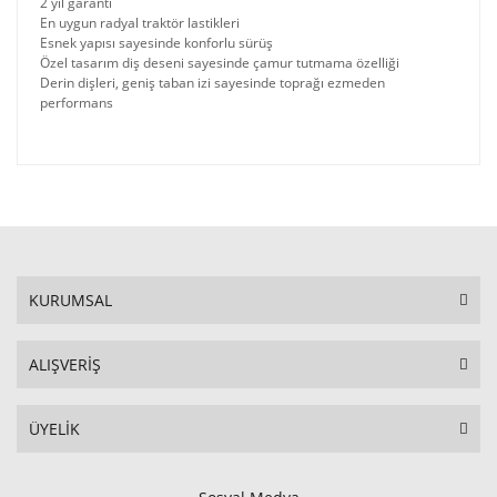
2 yıl garanti
En uygun radyal traktör lastikleri
Esnek yapısı sayesinde konforlu sürüş
Özel tasarım diş deseni sayesinde çamur tutmama özelliği
Derin dişleri, geniş taban izi sayesinde toprağı ezmeden
performans
KURUMSAL
ALIŞVERİŞ
ÜYELİK