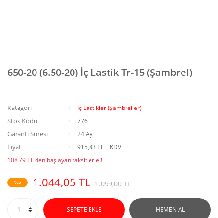
650-20 (6.50-20) İç Lastik Tr-15 (Şambrel)
Kategori
İç Lastikler (Şambreller)
Stok Kodu
776
Garanti Süresi
24 Ay
Fiyat
915,83 TL + KDV
108,79 TL den başlayan taksitlerle!!
1.044,05 TL
%5
1.099,00 TL
SEPETE EKLE
HEMEN AL