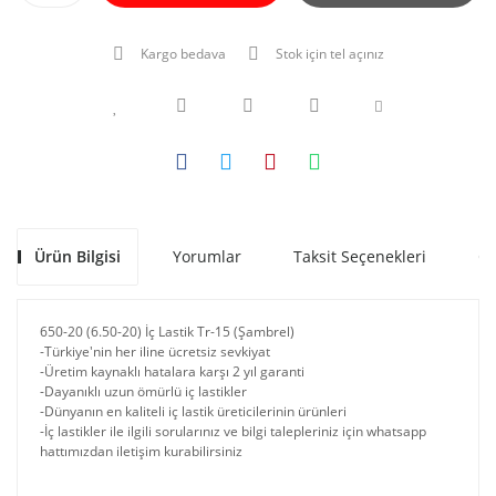
Kargo bedava
Stok için tel açınız
Ürün Bilgisi
Yorumlar
Taksit Seçenekleri
Ön
650-20 (6.50-20) İç Lastik Tr-15 (Şambrel)
-Türkiye'nin her iline ücretsiz sevkiyat
-Üretim kaynaklı hatalara karşı 2 yıl garanti
-Dayanıklı uzun ömürlü iç lastikler
-Dünyanın en kaliteli iç lastik üreticilerinin ürünleri
-İç lastikler ile ilgili sorularınız ve bilgi talepleriniz için whatsapp
hattımızdan iletişim kurabilirsiniz