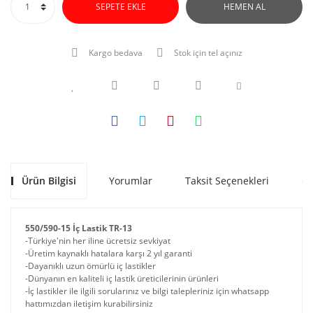
SEPETE EKLE
HEMEN AL
Kargo bedava
Stok için tel açınız
Ürün Bilgisi
Yorumlar
Taksit Seçenekleri
Ön
550/590-15 İç Lastik TR-13
-Türkiye'nin her iline ücretsiz sevkiyat
-Üretim kaynaklı hatalara karşı 2 yıl garanti
-Dayanıklı uzun ömürlü iç lastikler
-Dünyanın en kaliteli iç lastik üreticilerinin ürünleri
-İç lastikler ile ilgili sorularınız ve bilgi talepleriniz için whatsapp
hattımızdan iletişim kurabilirsiniz