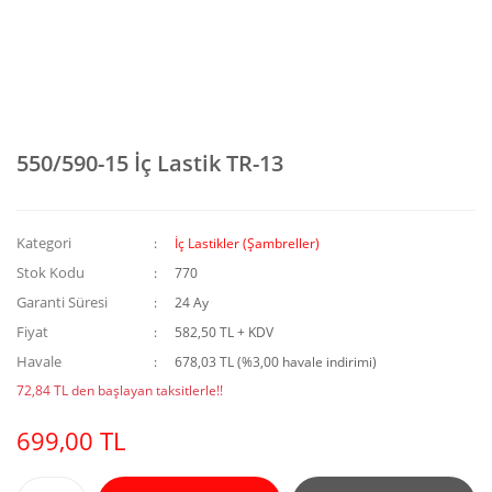
550/590-15 İç Lastik TR-13
Kategori
İç Lastikler (Şambreller)
Stok Kodu
770
Garanti Süresi
24 Ay
Fiyat
582,50 TL + KDV
Havale
678,03 TL (%3,00 havale indirimi)
72,84 TL den başlayan taksitlerle!!
699,00 TL