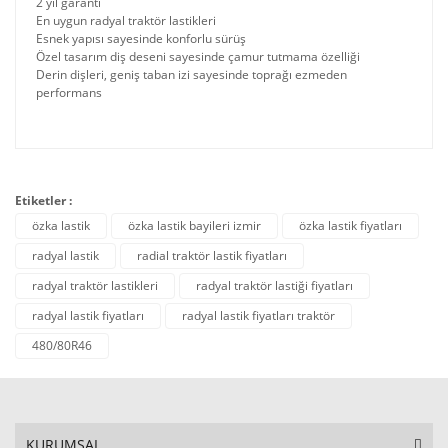
2 yıl garanti
En uygun radyal traktör lastikleri
Esnek yapısı sayesinde konforlu sürüş
Özel tasarım diş deseni sayesinde çamur tutmama özelliği
Derin dişleri, geniş taban izi sayesinde toprağı ezmeden
performans
Etiketler :
özka lastik
özka lastik bayileri izmir
özka lastik fiyatları
radyal lastik
radial traktör lastik fiyatları
radyal traktör lastikleri
radyal traktör lastiği fiyatları
radyal lastik fiyatları
radyal lastik fiyatları traktör
480/80R46
KURUMSAL