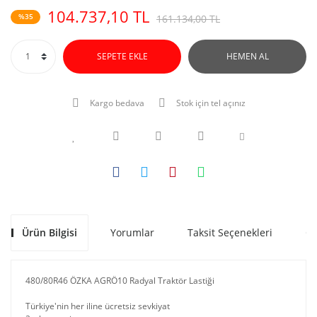
104.737,10 TL
%35
161.134,00 TL
SEPETE EKLE
HEMEN AL
Kargo bedava
Stok için tel açınız
Ürün Bilgisi
Yorumlar
Taksit Seçenekleri
Ön
480/80R46 ÖZKA AGRÖ10 Radyal Traktör Lastiği
Türkiye'nin her iline ücretsiz sevkiyat