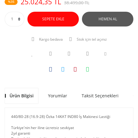
25.024,35 TL
%35
38.499,00 TL
SEPETE EKLE
HEMEN AL
Kargo bedava
Stok için tel açınız
Ürün Bilgisi
Yorumlar
Taksit Seçenekleri
Ön
440/80-28 (16.9-28) Özka 14KAT IND80 İş Makinesi Lastiği
Türkiye'nin her iline ücretsiz sevkiyat
2yıl garanti