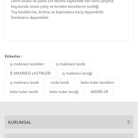
Derin oluklu ve yönlü sırt deseni sayesinde her türlü çalışma
koşulunda üstün çekiş ve kendini temizleme özelliği
Taş kesiklerine, kırılma ve kopmalara karşı dayanıklılık
Darbelere dayanıklılık
Etiketler :
iş makinasi lastikleri
iş makinasi lastik
İŞ MAKİNESİ LASTİKLERİ
iş makinesi lastiği
iş makinesi lastik
cisibi lastik
beko loder lastikleri
beko loder lastik
beko loder lastiği
440/80-28
KURUMSAL