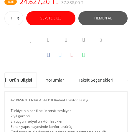
24.627,20 TL
%35
37.888,00 TL
SEPETE EKLE
HEMEN AL
Ürün Bilgisi
Yorumlar
Taksit Seçenekleri
Ön
420/65R20 ÖZKA AGRÖ10 Radyal Traktör Lastiği
Türkiye'nin her iline ücretsiz sevkiyat
2 yıl garanti
En uygun radyal traktör lastikleri
Esnek yapısı sayesinde konforlu sürüş
Özel tasarım diş deseni sayesinde çamur tutmama özelliği