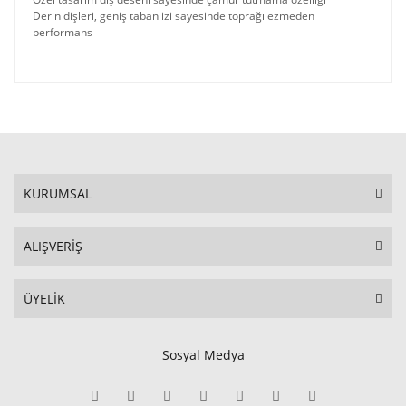
Derin dişleri, geniş taban izi sayesinde toprağı ezmeden
performans
KURUMSAL
ALIŞVERİŞ
ÜYELİK
Sosyal Medya