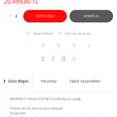
20.499,00 TL
SEPETE EKLE
HEMEN AL
Kargo bedava
Stok için tel açınız
Ürün Bilgisi
Yorumlar
Taksit Seçenekleri
Ön
385/65R22.5 Pirelli ST25 M+S Asfalt Dorse Lastiği
Türkiye'nin her iline ücretsiz sevkiyat
2yıl garanti