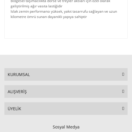
Bölgesel taşımacılıkta dorse ve treyler aksları için özel olarak
geliştirilmiş ağır vasıta lastiğidir
Islak zemin performansı yüksek, yakıt tasarrufu sağlayan ve uzun
kilometre ömrü sunan dayanıklı yapıya sahiptir
KURUMSAL
ALIŞVERİŞ
ÜYELİK
Sosyal Medya