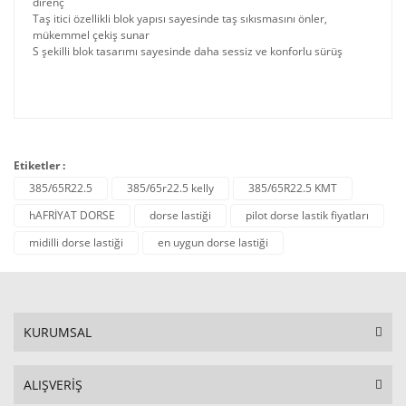
direnç
Taş itici özellikli blok yapısı sayesinde taş sıkısmasını önler,
mükemmel çekiş sunar
S şekilli blok tasarımı sayesinde daha sessiz ve konforlu sürüş
Etiketler :
385/65R22.5
385/65r22.5 kelly
385/65R22.5 KMT
hAFRİYAT DORSE
dorse lastiği
pilot dorse lastik fiyatları
midilli dorse lastiği
en uygun dorse lastiği
KURUMSAL
ALIŞVERİŞ