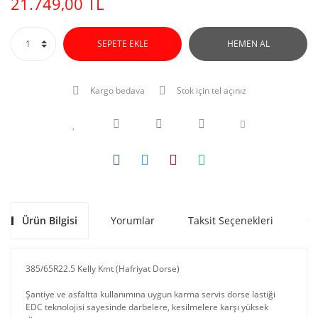
21.749,00 TL
SEPETE EKLE
HEMEN AL
Kargo bedava
Stok için tel açınız
Ürün Bilgisi
Yorumlar
Taksit Seçenekleri
Ön
385/65R22.5 Kelly Kmt (Hafriyat Dorse)
Şantiye ve asfaltta kullanımına uygun karma servis dorse lastiği
EDC teknolojisi sayesinde darbelere, kesilmelere karşı yüksek