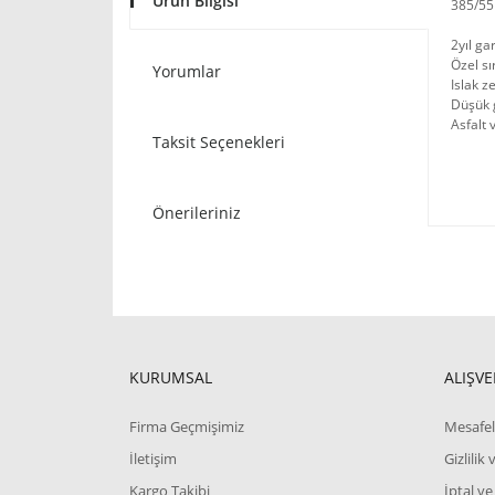
Ürün Bilgisi
385/55
2yıl ga
Özel sı
Yorumlar
Islak z
Düşük g
Asfalt 
Taksit Seçenekleri
Önerileriniz
KURUMSAL
ALIŞVE
Firma Geçmişimiz
Mesafel
İletişim
Gizlilik
Kargo Takibi
İptal ve