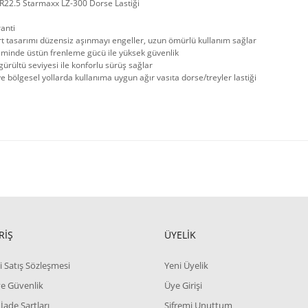
R22.5 Starmaxx LZ-300 Dorse Lastiği
ranti
rt tasarımı düzensiz aşınmayı engeller, uzun ömürlü kullanım sağlar
eminde üstün frenleme gücü ile yüksek güvenlik
ürültü seviyesi ile konforlu sürüş sağlar
ve bölgesel yollarda kullanıma uygun ağır vasıta dorse/treyler lastiği
RİŞ
ÜYELİK
i Satış Sözleşmesi
Yeni Üyelik
 ve Güvenlik
Üye Girişi
 İade Şartları
Şifremi Unuttum