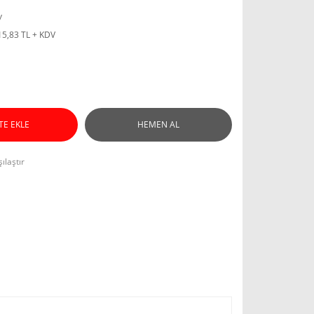
y
15,83 TL + KDV
TE EKLE
HEMEN AL
ılaştır