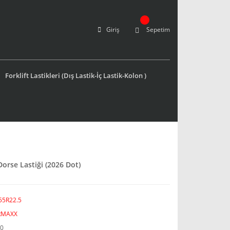
Giriş
Sepetim
Forklift Lastikleri (Dış Lastik-İç Lastik-Kolon )
orse Lastiği (2026 Dot)
55R22.5
RMAXX
0