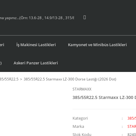
eri
İş Makinesi Lastikleri
Kamyonet ve Minibüs Lastikleri
)
Askeri Panzer Lastikleri
85/55R22.5
385/55R22.5 Starmaxx LZ-300 Dorse Lastiği (2026 Dot)
STARMAXX
385/55R22.5 Starmaxx LZ-300 D
Kategori
385/
Marka
STA
Stok Kodu
8240