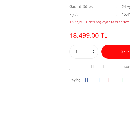
Garanti Süresi
24 A
Fiyat
15.4
1.927,60 TL den başlayan taksitlerle!!
18.499,00 TL
SEPE
Karş
Paylaş :