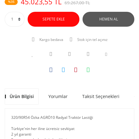
45.023,55 TL
%35
69.267,00 TL
SEPETE EKLE
HEMEN AL
Kargo bedava
Stok için tel açınız
Ürün Bilgisi
Yorumlar
Taksit Seçenekleri
Ön
320/90R54 Özka AGRÖ10 Radyal Traktör Lastiği
Türkiye'nin her iline ücretsiz sevkiyat
2 yıl garanti