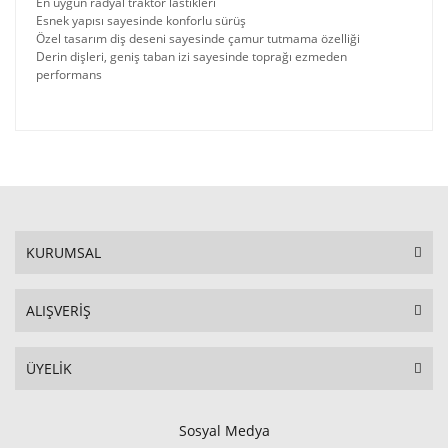
En uygun radyal traktör lastikleri
Esnek yapısı sayesinde konforlu sürüş
Özel tasarım diş deseni sayesinde çamur tutmama özelliği
Derin dişleri, geniş taban izi sayesinde toprağı ezmeden
performans
KURUMSAL
ALIŞVERİŞ
ÜYELİK
Sosyal Medya