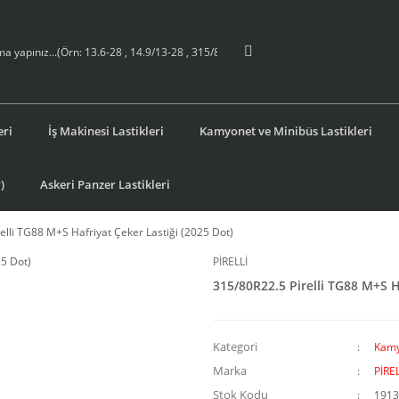
eri
İş Makinesi Lastikleri
Kamyonet ve Minibüs Lastikleri
)
Askeri Panzer Lastikleri
elli TG88 M+S Hafriyat Çeker Lastiği (2025 Dot)
PİRELLİ
315/80R22.5 Pirelli TG88 M+S H
Kategori
Kamy
Marka
PİREL
Stok Kodu
1913