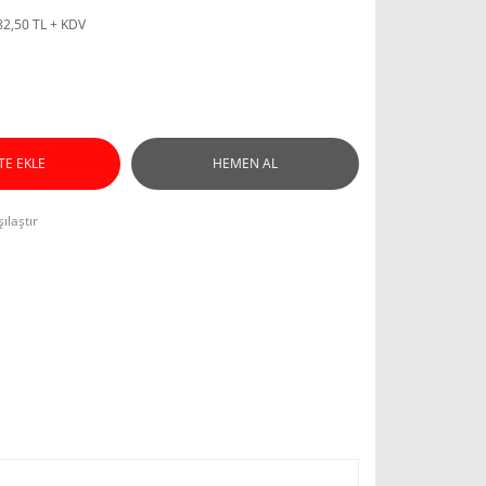
82,50 TL + KDV
TE EKLE
HEMEN AL
ılaştır