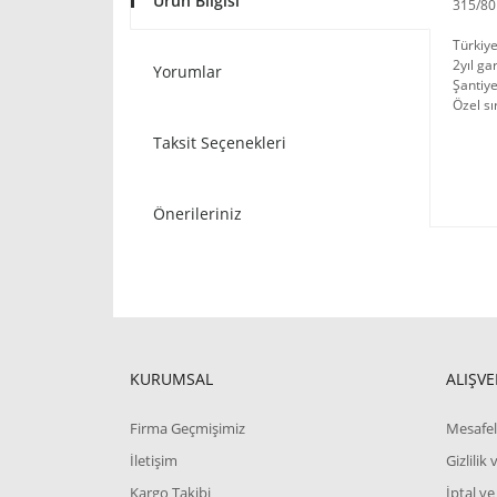
Ürün Bilgisi
315/80R
Türkiye
2yıl ga
Yorumlar
Şantiye
Özel sı
Taksit Seçenekleri
Önerileriniz
KURUMSAL
ALIŞVE
Firma Geçmişimiz
Mesafel
İletişim
Gizlilik
Kargo Takibi
İptal ve