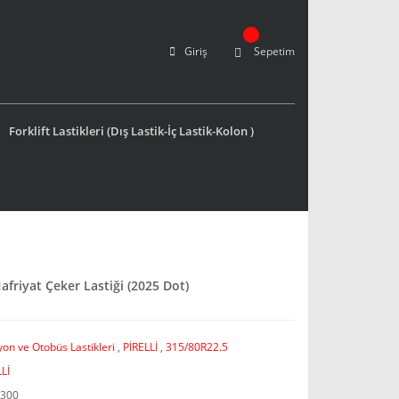
Giriş
Sepetim
Forklift Lastikleri (Dış Lastik-İç Lastik-Kolon )
afriyat Çeker Lastiği (2025 Dot)
on ve Otobüs Lastikleri
,
PİRELLİ
,
315/80R22.5
Lİ
300