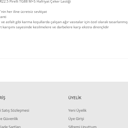
22.5 Pirelli TG88 M+S Hafriyat Çeker Lastiği
'nin her iline ücretsiz sevkiyat
ranti
 ve asfalt gibi karma koşullarda çalışan ağır vasıtalar için özel olarak tasarlanmı
rt karışımı sayesinde kesilmelere ve darbelere karşı ekstra dirençlidir
RİŞ
ÜYELİK
i Satış Sözleşmesi
Yeni Üyelik
 ve Güvenlik
Üye Girişi
 İade Şartları
Şifremi Unuttum