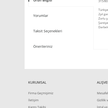
Ürün Bilgisi
315/80R
Türkiye
2yıl ga
Yorumlar
Zorlu ş
Şantiye
Darbele
Taksit Seçenekleri
Önerileriniz
KURUMSAL
ALIŞVE
Firma Geçmişimiz
Mesafel
İletişim
Gizlilik
Kargo Takibi
İptal ve