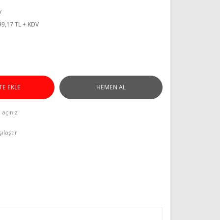
y
99,17 TL + KDV
TE EKLE
HEMEN AL
l açınız
ılaştır