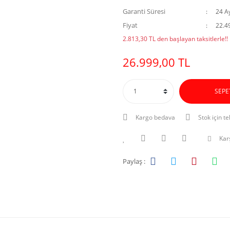
Garanti Süresi
24 A
Fiyat
22.4
2.813,30 TL den başlayan taksitlerle!!
26.999,00 TL
SEPE
Kargo bedava
Stok için te
Karş
Paylaş :