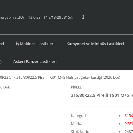
eri
İş Makinesi Lastikleri
Kamyonet ve Minibüs Lastikleri
)
Askeri Panzer Lastikleri
0R22.5
315/80R22.5 Pirelli TG01 M+S Hafriyat Çeker Lastiği (2026 Dot)
PİRELLİ
315/80R22.5 Pirelli TG01 M+S H
Kategori
315/
Marka
PİREL
Stok Kodu
2487