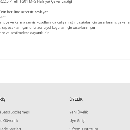
22.5 Pirelli TG01 M+S Hafriyat Çeker Lastiği
'nin her iline ücretsiz sevkiyat
ranti
antiye ve karma servis koşullarında çalışan ağır vasıtalar için tasarlanmış çeker ak
, taş ocakları, çamurlu, zorlu yol koşulları için tasarlanmıştır
re ve kesilmelere dayanıklıdır
RİŞ
ÜYELİK
i Satış Sözleşmesi
Yeni Üyelik
 ve Güvenlik
Üye Girişi
 İade Şartları
Şifremi Unuttum