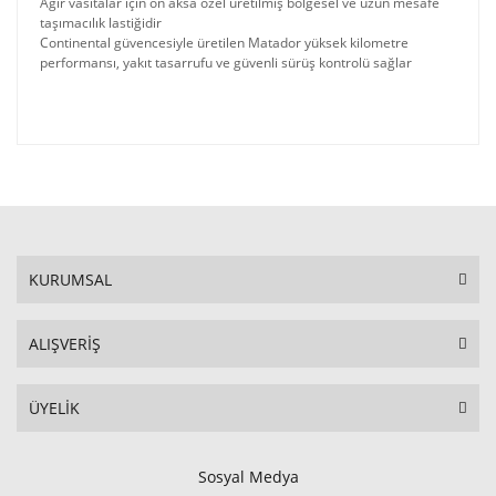
Ağır vasıtalar için ön aksa özel üretilmiş bölgesel ve uzun mesafe
taşımacılık lastiğidir
Continental güvencesiyle üretilen Matador yüksek kilometre
performansı, yakıt tasarrufu ve güvenli sürüş kontrolü sağlar
KURUMSAL
ALIŞVERİŞ
ÜYELİK
Sosyal Medya