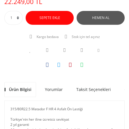
22.249,00 TL
SEPETE EKLE
HEMEN AL
Kargo bedava
Stok için tel açınız
Ürün Bilgisi
Yorumlar
Taksit Seçenekleri
Ön
315/80R22.5 Matador F HR 4 Asfalt Ön Lastiği
Türkiye'nin her iline ücretsiz sevkiyat
2 yıl garanti