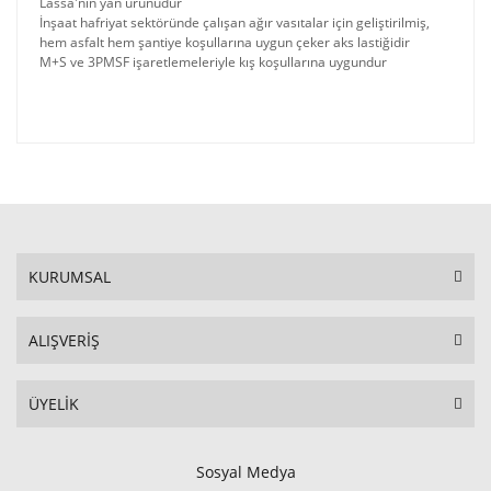
Lassa'nın yan ürünüdür
İnşaat hafriyat sektöründe çalışan ağır vasıtalar için geliştirilmiş,
hem asfalt hem şantiye koşullarına uygun çeker aks lastiğidir
M+S ve 3PMSF işaretlemeleriyle kış koşullarına uygundur
KURUMSAL
ALIŞVERİŞ
ÜYELİK
Sosyal Medya