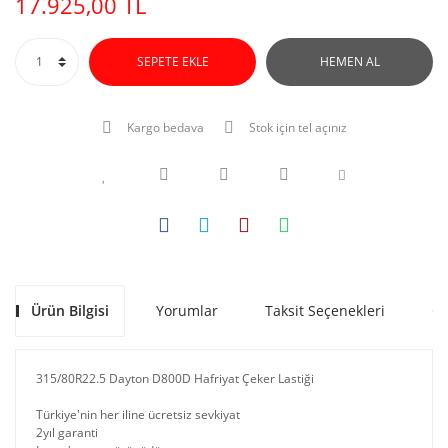
17.925,00 TL
SEPETE EKLE
HEMEN AL
Kargo bedava
Stok için tel açınız
Ürün Bilgisi
Yorumlar
Taksit Seçenekleri
Ön
315/80R22.5 Dayton D800D Hafriyat Çeker Lastiği
Türkiye'nin her iline ücretsiz sevkiyat
2yıl garanti