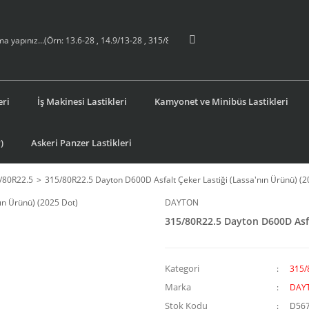
eri
İş Makinesi Lastikleri
Kamyonet ve Minibüs Lastikleri
)
Askeri Panzer Lastikleri
/80R22.5
315/80R22.5 Dayton D600D Asfalt Çeker Lastiği (Lassa'nın Ürünü) (2
DAYTON
315/80R22.5 Dayton D600D Asfal
Kategori
315/
Marka
DAY
Stok Kodu
D56