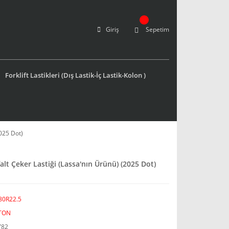
Giriş
Sepetim
Forklift Lastikleri (Dış Lastik-İç Lastik-Kolon )
025 Dot)
t Çeker Lastiği (Lassa'nın Ürünü) (2025 Dot)
80R22.5
TON
782