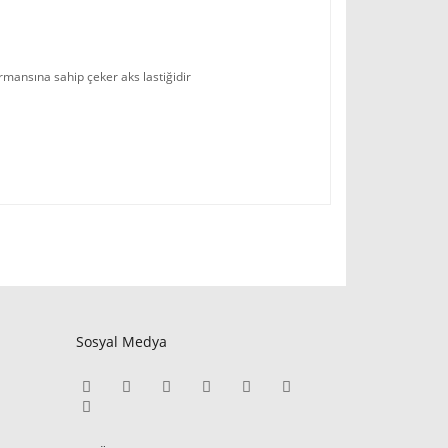
formansına sahip çeker aks lastiğidir
Sosyal Medya