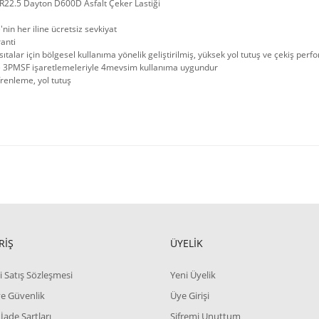
R22.5 Dayton D600D Asfalt Çeker Lastiği
'nin her iline ücretsiz sevkiyat
ranti
sıtalar için bölgesel kullanıma yönelik geliştirilmiş, yüksek yol tutuş ve çekiş per
 3PMSF işaretlemeleriyle 4mevsim kullanıma uygundur
renleme, yol tutuş
RİŞ
ÜYELİK
i Satış Sözleşmesi
Yeni Üyelik
 ve Güvenlik
Üye Girişi
 İade Şartları
Şifremi Unuttum