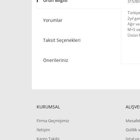
Ürün Bilgisi
315/80
Türkiye
2yıl ga
Yorumlar
Ağır va
M+S ve
Üstün f
Taksit Seçenekleri
Önerileriniz
KURUMSAL
ALIŞVE
Firma Geçmişimiz
Mesafel
İletişim
Gizlilik
Kargo Takibi
İptal ve