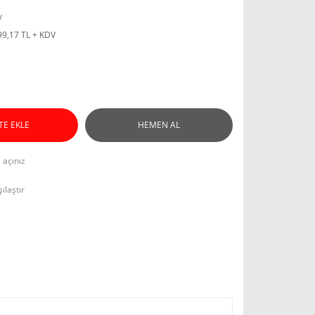
y
99,17 TL + KDV
TE EKLE
HEMEN AL
l açınız
ılaştır