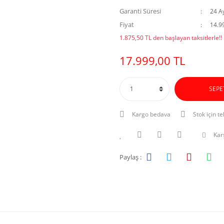
Garanti Süresi
24 A
Fiyat
14.9
1.875,50 TL den başlayan taksitlerle!!
17.999,00 TL
SEPE
Kargo bedava
Stok için te
Karş
Paylaş :