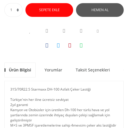
SEPETE EKLE
HEMEN AL
Ürün Bilgisi
Yorumlar
Taksit Seçenekleri
Ön
315/70R22.5 Starmaxx DH-100 Asfalt Çeker Lastiği
Türkiye'nin her iline ücretsiz sevkiyat
2yıl garanti
Kamyon ve Otobüsler için üretilen Dh-100 her türlü hava ve yol
şartlarında zemin üzerinde ihtiyaç duyulan çekişi sağlamak için
geliştirilmiştir
M+S ve 3PMSF işaretlemelerine sahip 4mevsim çeker aks lastiğidir