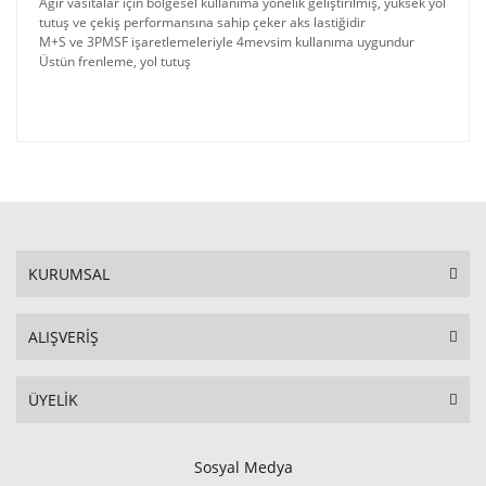
Ağır vasıtalar için bölgesel kullanıma yönelik geliştirilmiş, yüksek yol
tutuş ve çekiş performansına sahip çeker aks lastiğidir
M+S ve 3PMSF işaretlemeleriyle 4mevsim kullanıma uygundur
Üstün frenleme, yol tutuş
KURUMSAL
ALIŞVERİŞ
ÜYELİK
Sosyal Medya