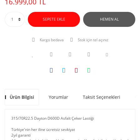
16.999,00 TL
SEPETE EKLE
HEMEN AL
Kargo bedava
Stok için tel açınız
Ürün Bilgisi
Yorumlar
Taksit Seçenekleri
Ön
315/70R22.5 Dayton D600D Asfalt Çeker Lastiği
Türkiye'nin her iline ücretsiz sevkiyat
2yıl garanti