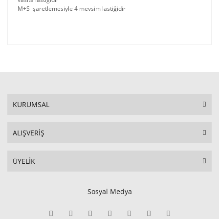
M+S işaretlemesiyle 4 mevsim lastiğidir
KURUMSAL
ALIŞVERİŞ
ÜYELİK
Sosyal Medya