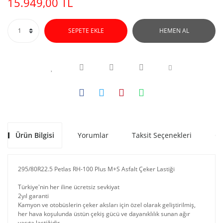
15.949,00 TL
SEPETE EKLE
HEMEN AL
Ürün Bilgisi
Yorumlar
Taksit Seçenekleri
Ön
295/80R22.5 Petlas RH-100 Plus M+S Asfalt Çeker Lastiği
Türkiye'nin her iline ücretsiz sevkiyat
2yıl garanti
Kamyon ve otobüslerin çeker aksları için özel olarak geliştirilmiş,
her hava koşulunda üstün çekiş gücü ve dayanıklılık sunan ağır
vasıta lastiğidir