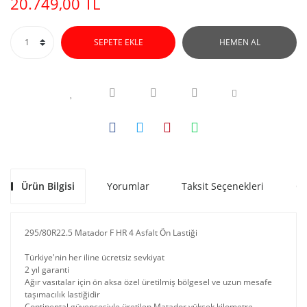
20.749,00 TL
SEPETE EKLE
HEMEN AL
Ürün Bilgisi
Yorumlar
Taksit Seçenekleri
Ön
295/80R22.5 Matador F HR 4 Asfalt Ön Lastiği
Türkiye'nin her iline ücretsiz sevkiyat
2 yıl garanti
Ağır vasıtalar için ön aksa özel üretilmiş bölgesel ve uzun mesafe
taşımacılık lastiğidir
Continental güvencesiyle üretilen Matador yüksek kilometre