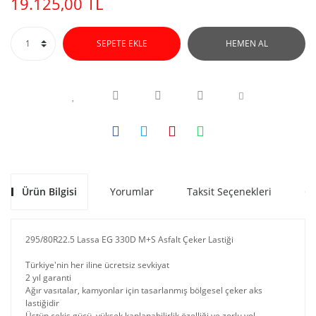
19.125,00 TL
SEPETE EKLE
HEMEN AL
Ürün Bilgisi
Yorumlar
Taksit Seçenekleri
Ön
295/80R22.5 Lassa EG 330D M+S Asfalt Çeker Lastiği
Türkiye'nin her iline ücretsiz sevkiyat
2 yıl garanti
Ağır vasıtalar, kamyonlar için tasarlanmış bölgesel çeker aks
lastiğidir
Üstün çekiş gücü, yüksek kaplanabilirlik özelliği ve zorlu yol