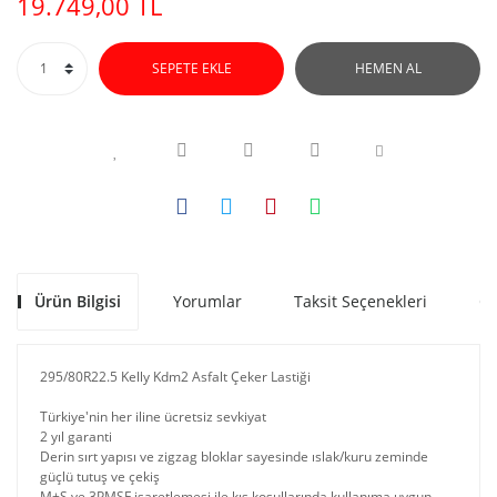
19.749,00 TL
SEPETE EKLE
HEMEN AL
Ürün Bilgisi
Yorumlar
Taksit Seçenekleri
Ön
295/80R22.5 Kelly Kdm2 Asfalt Çeker Lastiği
Türkiye'nin her iline ücretsiz sevkiyat
2 yıl garanti
Derin sırt yapısı ve zigzag bloklar sayesinde ıslak/kuru zeminde
güçlü tutuş ve çekiş
M+S ve 3PMSF işaretlemesi ile kış koşullarında kullanıma uygun