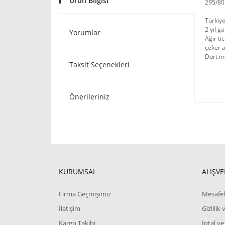
Ürün Bilgisi
295/80
Türkiye
2 yıl ga
Yorumlar
Ağır ti
çeker a
Dört m
Taksit Seçenekleri
Önerileriniz
KURUMSAL
ALIŞVE
Firma Geçmişimiz
Mesafel
İletişim
Gizlilik
Kargo Takibi
İptal ve