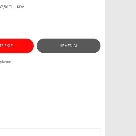
87,50 TL + KDV
TE EKLE
HEMEN AL
ılaştır