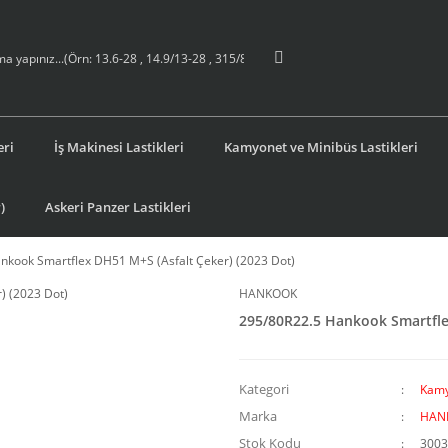
eri
İş Makinesi Lastikleri
Kamyonet ve Minibüs Lastikleri
)
Askeri Panzer Lastikleri
nkook Smartflex DH51 M+S (Asfalt Çeker) (2023 Dot)
HANKOOK
295/80R22.5 Hankook Smartflex
Kategori
Kamy
Marka
HAN
Stok Kodu
3003