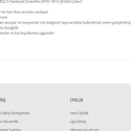
R22.5 Hankook Smartflex DH51 M+S (Asfalt Çeker)
'nin her iline ücretsiz sevkiyat
ranti
cari araçlar ve kamyonlar için bölgesel taşımacılıkta kullanılmak üzere geliştiril
ks lastiğidir
evsim ve kış koşullarına uygundur
RİŞ
ÜYELİK
i Satış Sözleşmesi
Yeni Üyelik
 ve Güvenlik
Üye Girişi
 İade Şartları
Şifremi Unuttum