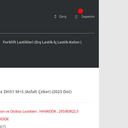
Giriş
Sepetim
Forklift Lastikleri (Dış Lastik-İç Lastik-Kolon )
 DH51 M+S (Asfalt Çeker) (2023 Dot)
on ve Otobüs Lastikleri
,
HANKOOK
,
295/80R22.5
KOOK
875