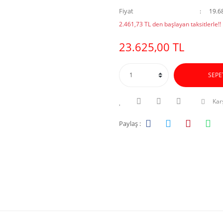
Fiyat
19.6
2.461,73 TL den başlayan taksitlerle!!
23.625,00 TL
SEPE
Karş
Paylaş :