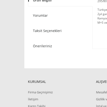
Ürün Bilgisi
295/80R
Türkiye
2yıl ga
Yorumlar
Kamyon,
M+S ve 
Taksit Seçenekleri
Önerileriniz
KURUMSAL
ALIŞVE
Firma Geçmişimiz
Mesafel
İletişim
Gizlilik
Kargo Takibi
İptal ve