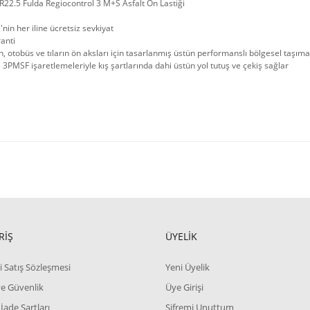
22.5 Fulda Regiocontrol 3 M+S Asfalt Ön Lastiği
'nin her iline ücretsiz sevkiyat
ranti
 otobüs ve tıların ön aksları için tasarlanmış üstün performanslı bölgesel taşımacı
3PMSF işaretlemeleriyle kış şartlarında dahi üstün yol tutuş ve çekiş sağlar
RİŞ
ÜYELİK
i Satış Sözleşmesi
Yeni Üyelik
 ve Güvenlik
Üye Girişi
 İade Şartları
Şifremi Unuttum