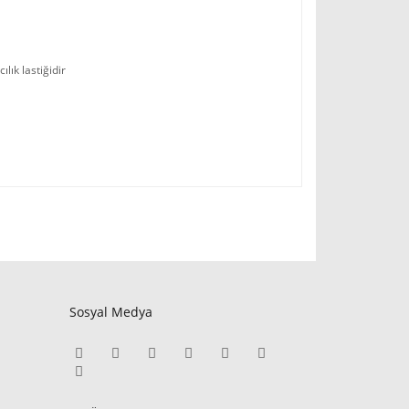
lık lastiğidir
Sosyal Medya