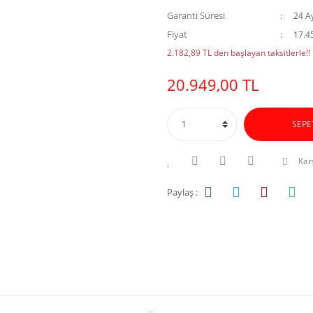
Garanti Süresi
24 A
Fiyat
17.4
2.182,89 TL den başlayan taksitlerle!!
20.949,00 TL
SEPE
Karş
Paylaş :