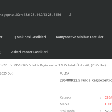
eri
İş Makinesi Lastikleri
Kamyonet ve Minibüs Lastikleri
)
Askeri Panzer Lastikleri
0R22.5
295/80R22.5 Fulda Regiocontrol 3 M+S Asfalt Ön Lastiği (2025 Dot)
FULDA
295/80R22.5 Fulda Regiocontrol
Kategori
295/
Marka
FUL
Stok Kodu
5702