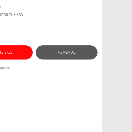
y
57,50 TL + KDV
TE EKLE
HEMEN AL
ılaştır