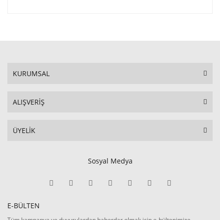
KURUMSAL
ALIŞVERİŞ
ÜYELİK
Sosyal Medya
E-BÜLTEN
Tüm kampanya ve duyurulardan haberdar olmak için e-bültenimize