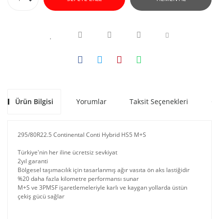
Ürün Bilgisi
Yorumlar
Taksit Seçenekleri
Ön
295/80R22.5 Continental Conti Hybrid HS5 M+S
Türkiye'nin her iline ücretsiz sevkiyat
2yıl garanti
Bölgesel taşımacılık için tasarlanmış ağır vasıta ön aks lastiğidir
%20 daha fazla kilometre performansı sunar
M+S ve 3PMSF işaretlemeleriyle karlı ve kaygan yollarda üstün
çekiş gücü sağlar