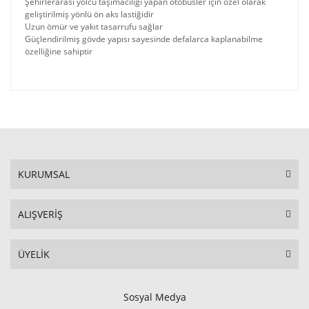
Şehirlerarası yolcu taşımacılığı yapan otobüsler için özel olarak
geliştirilmiş yönlü ön aks lastiğidir
Uzun ömür ve yakıt tasarrufu sağlar
Güçlendirilmiş gövde yapısı sayesinde defalarca kaplanabilme
özelliğine sahiptir
KURUMSAL
ALIŞVERİŞ
ÜYELİK
Sosyal Medya