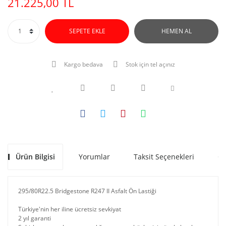
21.225,00 TL
SEPETE EKLE
HEMEN AL
Kargo bedava
Stok için tel açınız
Ürün Bilgisi
Yorumlar
Taksit Seçenekleri
Ön
295/80R22.5 Bridgestone R247 II Asfalt Ön Lastiği
Türkiye'nin her iline ücretsiz sevkiyat
2 yıl garanti