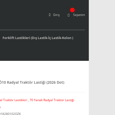
Giriş
Sepetim
Forklift Lastikleri (Dış Lastik-İç Lastik-Kolon )
10 Radyal Traktör Lastiği (2026 Dot)
l Traktör Lastikleri
,
70 Yanak Radyal Traktör Lastiği
A
018280102OZK