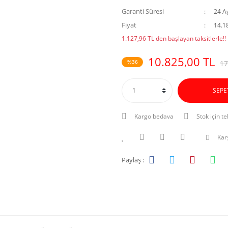
Garanti Süresi
24 A
Fiyat
14.1
1.127,96 TL den başlayan taksitlerle!!
10.825,00 TL
%36
17
SEPE
Kargo bedava
Stok için te
Karş
Paylaş :