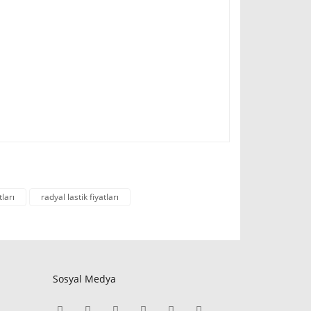
tları
radyal lastik fiyatları
Sosyal Medya