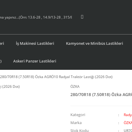
eri
İş Makinesi Lastikleri
Kamyonet ve Minibüs Lastikleri
)
Askeri Panzer Lastikleri
280/70R18 (7.50R18) Özka AGRÖ10 Radyal Traktör Lastiği (2026 Dot)
ÖZKA
280/70R18 (7.50R18) Özka AGRÖ
Kategori
Radya
Marka
ÖZK
Stok Kodu
UR7