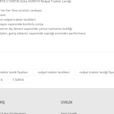
R18 (7.50R18) Özka AGRÖ10 Radyal Traktör Lastiği
'nin her iline ücretsiz sevkiyat
ranti
n radyal traktör lastikleri
apısı sayesinde konforlu sürüş
asarım diş deseni sayesinde çamur tutmama özelliği
işleri, geniş tabanizi sayesinde toprağı ezmeden performans
raktör lastik fiyatları
radyal traktör lastikleri
radyal traktör lastiği fiya
18
7.50R18
RİŞ
ÜYELİK
i Satış Sözleşmesi
Yeni Üyelik