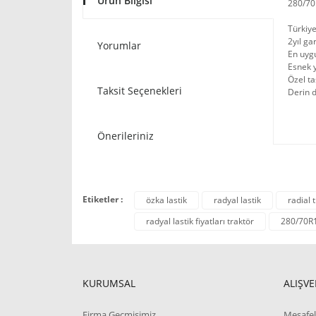
Ürün Bilgisi
280/70
Türkiye
2yıl ga
Yorumlar
En uygu
Esnek y
Özel t
Taksit Seçenekleri
Derin d
Önerileriniz
Etiketler :
özka lastik
radyal lastik
radial t
radyal lastik fiyatları traktör
280/70R
KURUMSAL
ALIŞVE
Firma Geçmişimiz
Mesafel