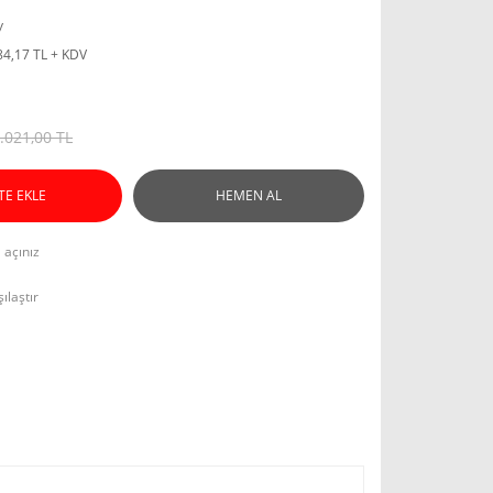
y
84,17 TL + KDV
.021,00 TL
TE EKLE
HEMEN AL
l açınız
ılaştır