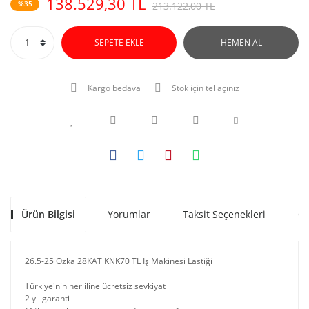
138.529,30 TL
%35
213.122,00 TL
SEPETE EKLE
HEMEN AL
Kargo bedava
Stok için tel açınız
Ürün Bilgisi
Yorumlar
Taksit Seçenekleri
Ön
26.5-25 Özka 28KAT KNK70 TL İş Makinesi Lastiği
Türkiye'nin her iline ücretsiz sevkiyat
2 yıl garanti