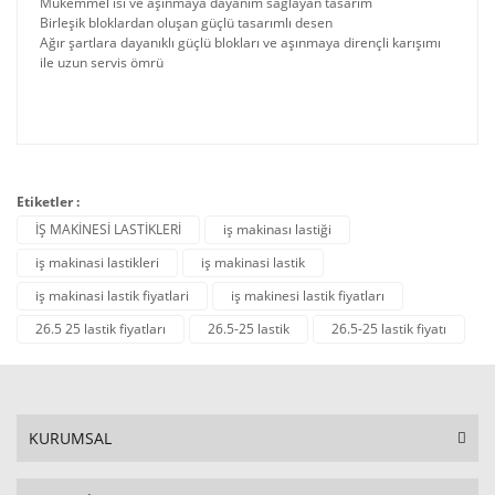
Mükemmel ısı ve aşınmaya dayanım sağlayan tasarım
Birleşik bloklardan oluşan güçlü tasarımlı desen
Ağır şartlara dayanıklı güçlü blokları ve aşınmaya dirençli karışımı
ile uzun servis ömrü
Etiketler :
İŞ MAKİNESİ LASTİKLERİ
iş makinası lastiği
iş makinasi lastikleri
iş makinasi lastik
iş makinasi lastik fiyatlari
iş makinesi lastik fiyatları
26.5 25 lastik fiyatları
26.5-25 lastik
26.5-25 lastik fiyatı
KURUMSAL