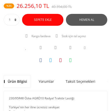
26.256,10 TL
%35
40.394,00 TL
SEPETE EKLE
HEMEN AL
Kargo bedava
Stok için tel açınız
Ürün Bilgisi
Yorumlar
Taksit Seçenekleri
Ön
230/95R48 Özka AGRÖ10 Radyal Traktör Lastiği
Türkiye'nin her iline ücretsiz sevkiyat