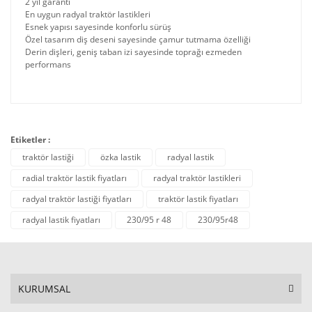
2 yıl garanti
En uygun radyal traktör lastikleri
Esnek yapısı sayesinde konforlu sürüş
Özel tasarım diş deseni sayesinde çamur tutmama özelliği
Derin dişleri, geniş taban izi sayesinde toprağı ezmeden
performans
Etiketler :
traktör lastiği
özka lastik
radyal lastik
radial traktör lastik fiyatları
radyal traktör lastikleri
radyal traktör lastiği fiyatları
traktör lastik fiyatları
radyal lastik fiyatları
230/95 r 48
230/95r48
KURUMSAL