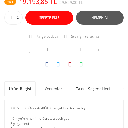
19.193,85 TL
%35
29.529,00 TL
SEPETE EKLE
HEMEN AL
Kargo bedava
Stok için tel açınız
Ürün Bilgisi
Yorumlar
Taksit Seçenekleri
Ön
230/95R36 Özka AGRÖ10 Radyal Traktör Lastiği
Türkiye'nin her iline ücretsiz sevkiyat
2 yıl garanti