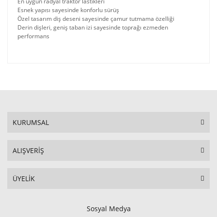
En uygun radyal traktör lastikleri
Esnek yapısı sayesinde konforlu sürüş
Özel tasarım diş deseni sayesinde çamur tutmama özelliği
Derin dişleri, geniş taban izi sayesinde toprağı ezmeden
performans
KURUMSAL
ALIŞVERİŞ
ÜYELİK
Sosyal Medya