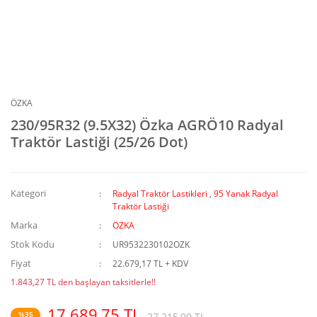
ÖZKA
230/95R32 (9.5X32) Özka AGRÖ10 Radyal
Traktör Lastiği (25/26 Dot)
Kategori
Radyal Traktör Lastikleri
,
95 Yanak Radyal
Traktör Lastiği
Marka
ÖZKA
Stok Kodu
UR9532230102OZK
Fiyat
22.679,17 TL + KDV
1.843,27 TL den başlayan taksitlerle!!
17.689,75 TL
%35
27.215,00 TL