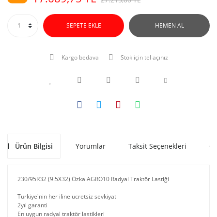
SEPETE EKLE
HEMEN AL
Kargo bedava
Stok için tel açınız
Ürün Bilgisi
Yorumlar
Taksit Seçenekleri
Ön
230/95R32 (9.5X32) Özka AGRÖ10 Radyal Traktör Lastiği
Türkiye'nin her iline ücretsiz sevkiyat
2yıl garanti
En uygun radyal traktör lastikleri