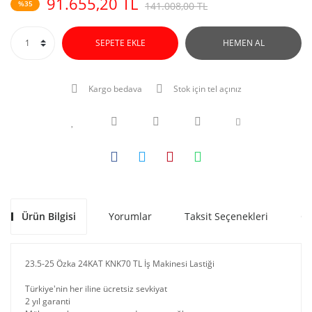
91.655,20 TL
%35
141.008,00 TL
SEPETE EKLE
HEMEN AL
Kargo bedava
Stok için tel açınız
Ürün Bilgisi
Yorumlar
Taksit Seçenekleri
Ön
23.5-25 Özka 24KAT KNK70 TL İş Makinesi Lastiği
Türkiye'nin her iline ücretsiz sevkiyat
2 yıl garanti