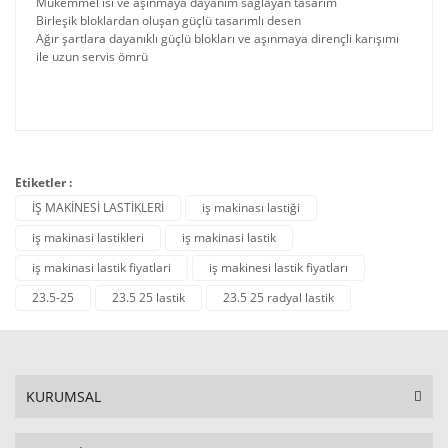
Mükemmel ısı ve aşınmaya dayanım sağlayan tasarım
Birleşik bloklardan oluşan güçlü tasarımlı desen
Ağır şartlara dayanıklı güçlü blokları ve aşınmaya dirençli karışımı
ile uzun servis ömrü
Etiketler :
İŞ MAKİNESİ LASTİKLERİ
iş makinası lastiği
iş makinasi lastikleri
iş makinasi lastik
iş makinasi lastik fiyatlari
iş makinesi lastik fiyatları
23.5-25
23.5 25 lastik
23.5 25 radyal lastik
KURUMSAL