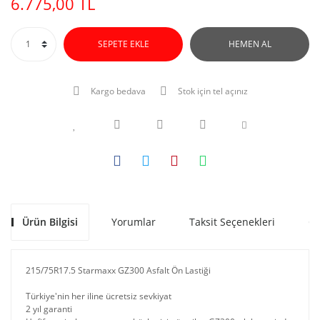
6.775,00 TL
SEPETE EKLE
HEMEN AL
Kargo bedava
Stok için tel açınız
Ürün Bilgisi
Yorumlar
Taksit Seçenekleri
Ön
215/75R17.5 Starmaxx GZ300 Asfalt Ön Lastiği
Türkiye'nin her iline ücretsiz sevkiyat
2 yıl garanti