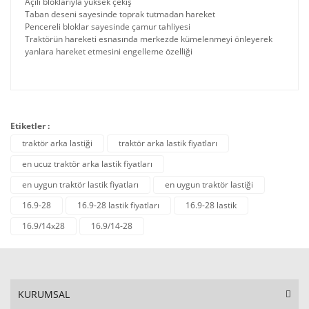
Açılı bloklarıyla yüksek çekiş
Taban deseni sayesinde toprak tutmadan hareket
Pencereli bloklar sayesinde çamur tahliyesi
Traktörün hareketi esnasında merkezde kümelenmeyi önleyerek
yanlara hareket etmesini engelleme özelliği
Etiketler :
traktör arka lastiği
traktör arka lastik fiyatları
en ucuz traktör arka lastik fiyatları
en uygun traktör lastik fiyatları
en uygun traktör lastiği
16.9-28
16.9-28 lastik fiyatları
16.9-28 lastik
16.9/14x28
16.9/14-28
KURUMSAL