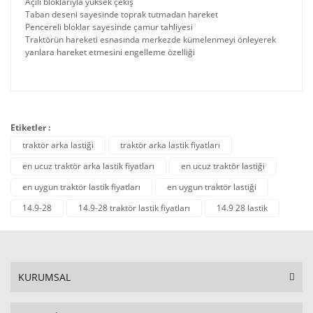
Açılı bloklarıyla yüksek çekiş
Taban deseni sayesinde toprak tutmadan hareket
Pencereli bloklar sayesinde çamur tahliyesi
Traktörün hareketi esnasında merkezde kümelenmeyi önleyerek
yanlara hareket etmesini engelleme özelliği
Etiketler :
traktör arka lastiği
traktör arka lastik fiyatları
en ucuz traktör arka lastik fiyatları
en ucuz traktör lastiği
en uygun traktör lastik fiyatları
en uygun traktör lastiği
14.9-28
14.9-28 traktör lastik fiyatları
14.9 28 lastik
KURUMSAL