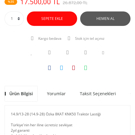
17.500,00 TL
%35
26.872,00 TL
SEPETE EKLE
HEMEN AL
Kargo bedava
Stok için tel açınız
Ürün Bilgisi
Yorumlar
Taksit Seçenekleri
Ön
14.9/13-28 (14.9-28) Özka 8KAT KNK50 Traktör Lastiği
Türkiye'nin her iline ücretsiz sevkiyat
2yıl garanti