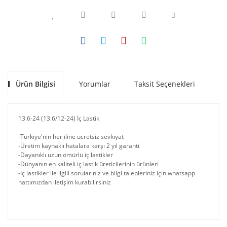
Ürün Bilgisi
Yorumlar
Taksit Seçenekleri
Ön
13.6-24 (13.6/12-24) İç Lastik
-Türkiye'nin her iline ücretsiz sevkiyat
-Üretim kaynaklı hatalara karşı 2 yıl garanti
-Dayanıklı uzun ömürlü iç lastikler
-Dünyanın en kaliteli iç lastik üreticilerinin ürünleri
-İç lastikler ile ilgili sorularınız ve bilgi talepleriniz için whatsapp
hattımızdan iletişim kurabilirsiniz