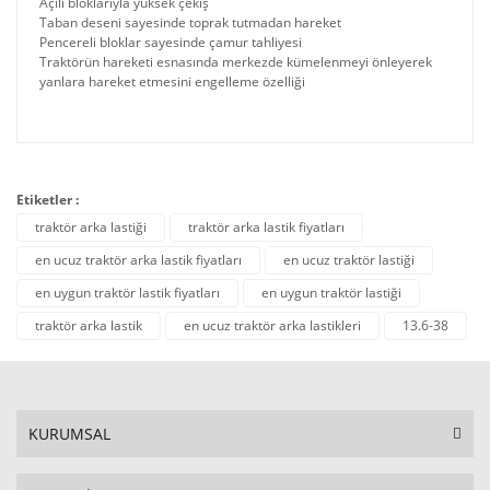
Açılı bloklarıyla yüksek çekiş
Taban deseni sayesinde toprak tutmadan hareket
Pencereli bloklar sayesinde çamur tahliyesi
Traktörün hareketi esnasında merkezde kümelenmeyi önleyerek
yanlara hareket etmesini engelleme özelliği
Etiketler :
traktör arka lastiği
traktör arka lastik fiyatları
en ucuz traktör arka lastik fiyatları
en ucuz traktör lastiği
en uygun traktör lastik fiyatları
en uygun traktör lastiği
traktör arka lastik
en ucuz traktör arka lastikleri
13.6-38
KURUMSAL