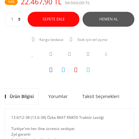
22.467,90 TL
%35
34.566,00 TL
SEPETE EKLE
HEMEN AL
Kargo bedava
Stok için tel açınız
Ürün Bilgisi
Yorumlar
Taksit Seçenekleri
Ön
13.6/12-38 (13.6-38) Özka 8KAT KNK50 Traktör Lastiği
Türkiye'nin her iline ücretsiz sevkiyat
2yıl garanti