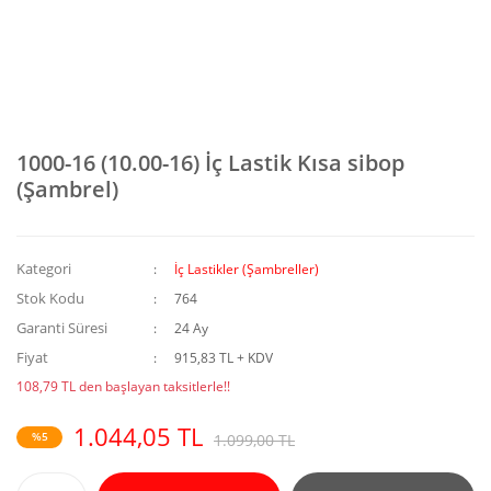
1000-16 (10.00-16) İç Lastik Kısa sibop
(Şambrel)
Kategori
İç Lastikler (Şambreller)
Stok Kodu
764
Garanti Süresi
24 Ay
Fiyat
915,83 TL + KDV
108,79 TL den başlayan taksitlerle!!
1.044,05 TL
%5
1.099,00 TL