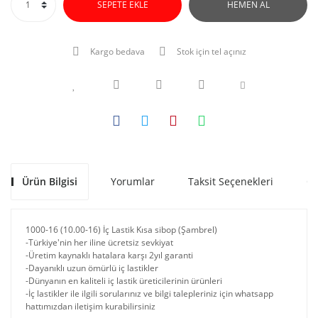
SEPETE EKLE
HEMEN AL
Kargo bedava
Stok için tel açınız
Ürün Bilgisi
Yorumlar
Taksit Seçenekleri
Ön
1000-16 (10.00-16) İç Lastik Kısa sibop (Şambrel)
-Türkiye'nin her iline ücretsiz sevkiyat
-Üretim kaynaklı hatalara karşı 2yıl garanti
-Dayanıklı uzun ömürlü iç lastikler
-Dünyanın en kaliteli iç lastik üreticilerinin ürünleri
-İç lastikler ile ilgili sorularınız ve bilgi talepleriniz için whatsapp
hattımızdan iletişim kurabilirsiniz