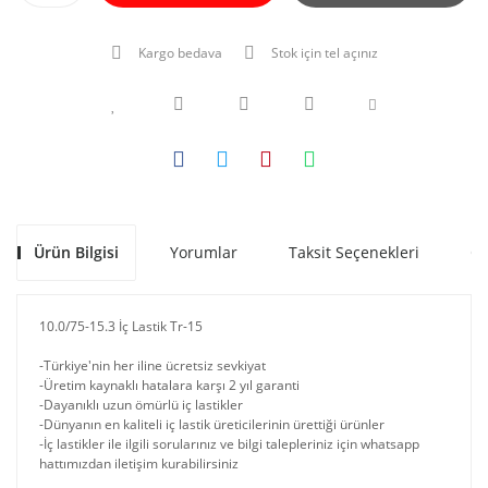
Kargo bedava
Stok için tel açınız
Ürün Bilgisi
Yorumlar
Taksit Seçenekleri
Ön
10.0/75-15.3 İç Lastik Tr-15
-Türkiye'nin her iline ücretsiz sevkiyat
-Üretim kaynaklı hatalara karşı 2 yıl garanti
-Dayanıklı uzun ömürlü iç lastikler
-Dünyanın en kaliteli iç lastik üreticilerinin ürettiği ürünler
-İç lastikler ile ilgili sorularınız ve bilgi talepleriniz için whatsapp
hattımızdan iletişim kurabilirsiniz