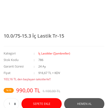
10.0/75-15.3 İç Lastik Tr-15
Kategori
İç Lastikler (Şambreller)
Stok Kodu
786
Garanti Süresi
24 Ay
Fiyat
916,67 TL + KDV
103,16 TL den başlayan taksitlerle!!
990,00 TL
%10
1.100,00 TL
SEPETE EKLE
HEMEN AL