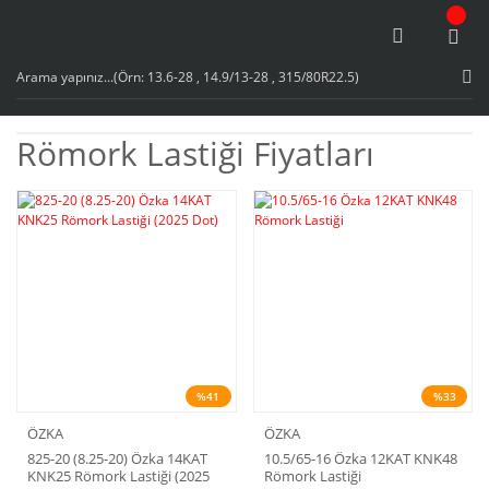
Römork Lastiği Fiyatları
%41
%33
ÖZKA
ÖZKA
825-20 (8.25-20) Özka 14KAT
10.5/65-16 Özka 12KAT KNK48
KNK25 Römork Lastiği (2025
Römork Lastiği