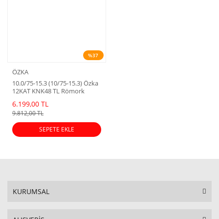
%37
ÖZKA
10.0/75-15.3 (10/75-15.3) Özka
12KAT KNK48 TL Römork
Lastiği (2025 Dot)
6.199,00 TL
9.812,00 TL
SEPETE EKLE
KURUMSAL