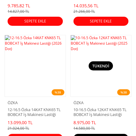
9.785,82 TL
14.035,56 TL
14.827,00 TL
21.266,00 TL
SEPETE EKLE
SEPETE EKLE
TÜKENDİ
%38
%38
ÖZKA
ÖZKA
12-16.5 Özka 14KAT KNK65 TL
10-16.5 Özka 12KAT KNK65 TL
BOBCAT İş Makinesi Lastiği
BOBCAT İş Makinesi Lastiği
(2026 Dot)
(2025 Dot)
13.099,00 TL
8.975,00 TL
21.024,00 TL
14.580,00 TL