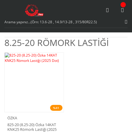
8.25-20 RÖMORK LASTİĞİ
%41
ÖZKA
825-20 (8.25-20) Özka 14KAT
KNK25 Römork Lastiği (2025